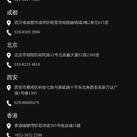
成都
四川省成都市成华区昭觉寺南路融锦城3栋2单元615室
028-8509 2896
北京
北京市朝阳区裕民路12号元辰鑫大厦E2座2309室
010-8225 4818
西安
西安市雁塔区科技七路与唐延路十字东北角西安高新万达广
场1号楼1305
029-88609479
香港
香港铜锣湾轩尼诗道505号电业城15楼
+852-3052 2588