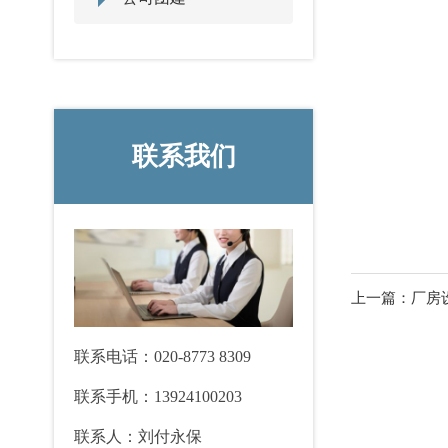
联系我们
上一篇：厂房
联系电话：020-8773 8309
联系手机：13924100203
联系人：刘付永保