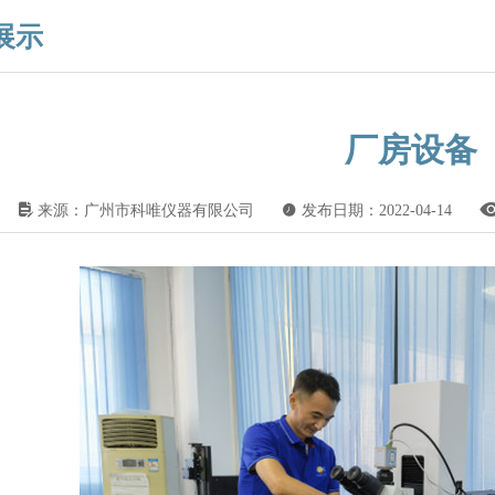
展示
厂房设备
󰂾
来源：广州市科唯仪器有限公司

发布日期：2022-04-14